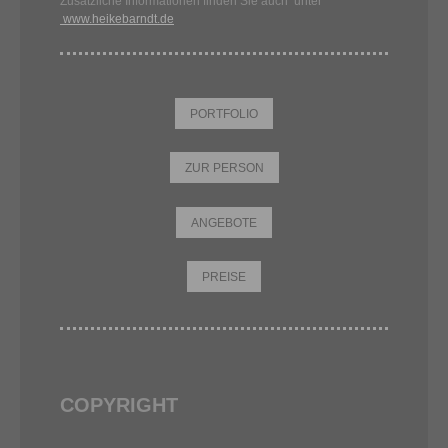
Zusätzliche Informationen finden Sie auch unter
www.heikebarndt.de
PORTFOLIO
ZUR PERSON
ANGEBOTE
PREISE
COPYRIGHT